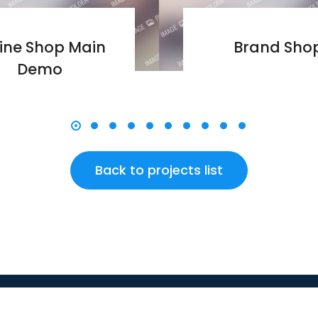
ine Shop Main
Brand Sho
Demo
Back to projects list
Tel:
606 8910030