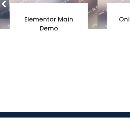
Elementor Main
Onl
Demo
servicioalcliente@auditoriastriplea.com