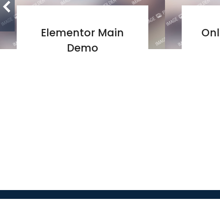
Elementor Main
Onl
Demo
servicioalcliente@auditoriastriplea.com