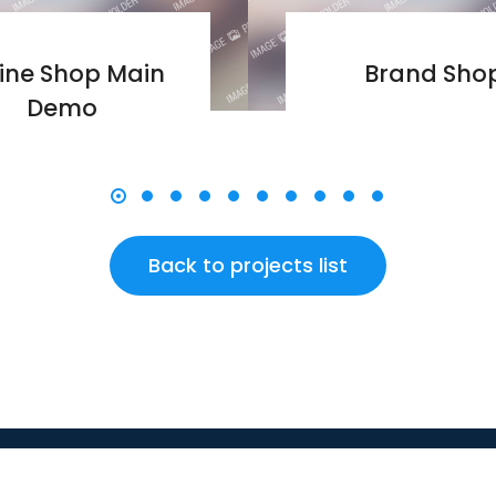
ine Shop Main
Brand Sho
Demo
Back to projects list
Tel:
606 8910030